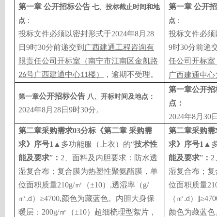
第一章
公开招标公告
第一章
公开招
七、投标截止时间和地
点
：
点
：
投标文件必须以密封形式于2024年8月28
投标文件必须以
日9时30分前递交到
广西建通工程咨询有
9时30分前递
限责任公司开标室（南宁市江南区金凯路
任公司开标室
号广西建通中心
楼）
，逾期不受理。
广西建通中心
26
11
第一章
公开招
公开招标公告
第一章
八、开标时间及地点：
点：
2024年8月28日9时30分。
2024年8月30
第二章
采购需求
03分标《第二章 采购需
第二章
采购需
求》
序号
1
▲
多功能服（上衣）
的“
技术性
求》
序号
1
▲
能及要求
”
：
2、面料及内胆要求：防水透
能及要求
”
：
湿复合布；复合膜为热塑性聚氨酯膜，单
湿复合布；复
位面积质量210g/㎡（±10）,透湿率（g/
位面积质量210
㎡.d）≥4700,颜色为藏蓝色。内胆大身保
（㎡.d）
]
≥47
暖层：200g/㎡（±10）超细梳理型絮片，
颜色为藏蓝色。