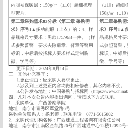
内胆袖保暖层：150g/㎡（±10）超细梳理
（±10）超
型絮片。
150g/㎡（±
第二章
采购需求
03分标《第二章 采购需
第二章
采购需
求》
序号
1
▲
多功能服（上衣）的：4、样
求》
序号
1
▲
品规格尺寸要求：男款175/96B一件。（样
品规格尺寸要求
式参照普警，要求去除肩章、臂章等警用
式参照普警，
标识，中标后按招标人要求样式定制胸
标识，中标后
徽、学号等）
徽、学号等）
更正日期：2024年8月14日
三、其他补充事宜：
1.更正理由：应采购人要求更正。
2.涉及到上述更正内容均做相应修改，其它内容不变。
3.公告发布地址：中国采购与招标网（https://www.chinabidd
四、凡对本次公告内容提出询问，请按以下方式联系。
1、采购单位：广西警察学院
地址：
南宁市青秀区军堂路6号
采购单位联系人：
杨老师
，联系电话：
0771-5615802
2、采购代理机构名称：广西建通工程咨询有限责任公司
地址：南宁市江南区金凯路26号广西建通中心12楼1209D号