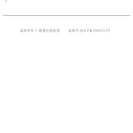
版权所有 © 建通控股集团
备案号:桂ICP备20004253号