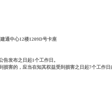
建通中心12楼1209D号卡座
公告发布之日起
1
个
工作日
。
到损害的，应当在知其权益受到损害之日起
7
个
工作日