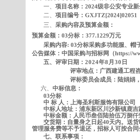
一、
项目名称：
2024级非公安专业
二、
项目编号：
GXJTZ[2024]020
三、
采购内容及预算金额：
预算金额：
03分标：377.1229万元
采购内容
:
03
分标采购多功能服、帽
公告媒体：中国采购与招标网（
https:/
五、评审日期：
202
4
年
8
月
30
日
评审地点：
广西建通工程
评标委员会成员：陆娟娟
六、
中标信息：
03分标
中
标
人：上海圣利斯服饰有限公司
中标
人地址：浦东新区川沙新镇鹿吉
中标
金额：人民币叁佰陆拾伍万捌仟
交货期
：自量身之日起
40天内。送
管理服务费等不予退还，招标人可按合同
七
、联系事项：