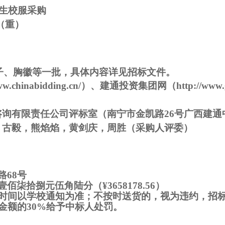
新生校服采购
51（重）
子、胸徽等一批，具体内容详见招标文件
。
/www.chinabidding.cn/）、建通投资集团网（http://www.g
咨询有限责任公司评标室（南宁市金凯路
26号广西建通
，古毅，熊焰焰，黄剑庆，周胜（采购人评委）
路
68号
壹佰柒拾捌元伍角陆分（
¥3658178.56）
货时间以学校通知为准；不按时送货的，视为违约，招
金额的30%给予中标人处罚。