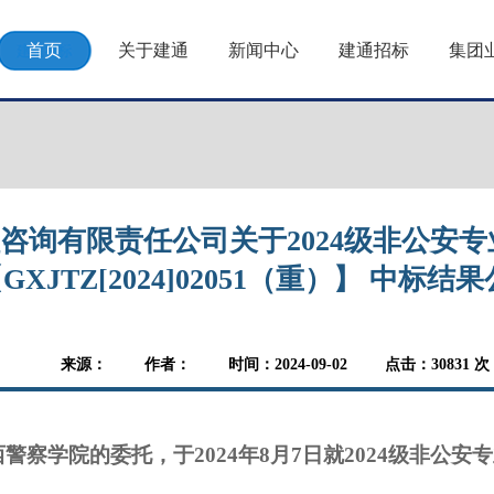
首页
关于建通
新闻中心
建通招标
集团
咨询有限责任公司关于2024级非公安
GXJTZ[2024]02051（重）】 中标结
来源：
作者：
时间：2024-09-02
点击：
30831
次
西警察学院的
委托，于
202
4
年
8
月
7
日就
2024级非公安