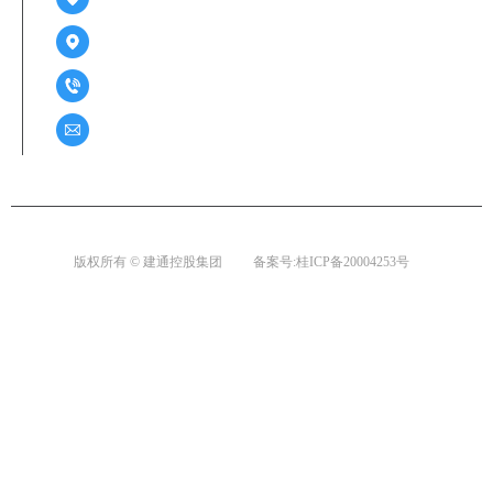
广西百色市右江区迎龙路70号建通中心2号楼A座22-25层
0771-2859261 / 0776-2285188
76822380@qq.com
版权所有 © 建通控股集团
备案号:桂ICP备20004253号