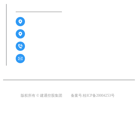
联系方式
广西南宁市江南区金凯路26号广西建通中心1-3层及6-13
广西百色市右江区迎龙路70号建通中心2号楼A座22-25层
0771-2859261 / 0776-2285188
76822380@qq.com
版权所有 © 建通控股集团
备案号:桂ICP备20004253号